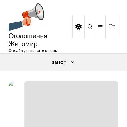
Оголошення
Перейти
Житомир
до
вмісту
Оголошення
Житомир
Онлайн дошка оголошень
ЗМІСТ