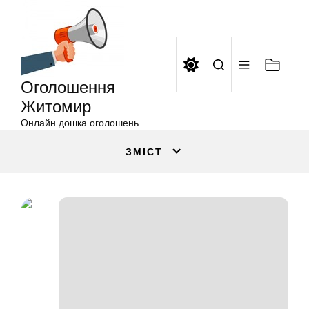
Оголошення
Перейти
Житомир
до
вмісту
Оголошення
Житомир
Онлайн дошка оголошень
ЗМІСТ