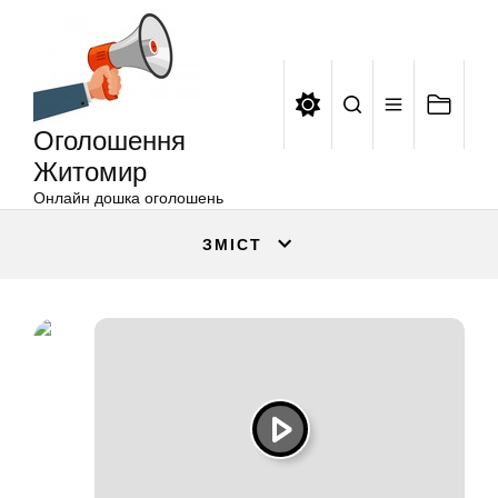
Оголошення
Перейти
Житомир
до
вмісту
Оголошення
Житомир
Онлайн дошка оголошень
ЗМІСТ