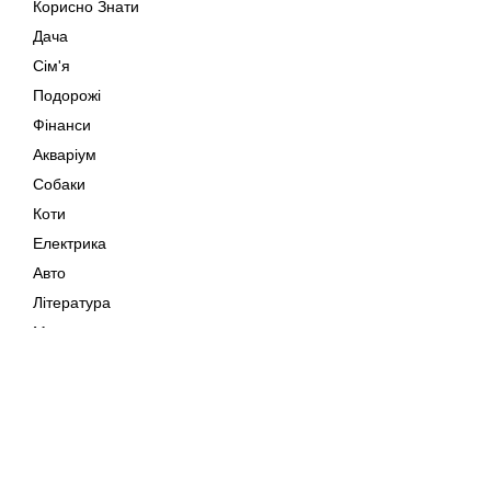
Корисно Знати
Дача
Сім'я
Подорожі
Фінанси
Акваріум
Собаки
Коти
Електрика
Авто
Література
Музика
Дозвілля
Кіно
Мапа сайту
Своїми Руками
Тварини
Авторське право © 202
Поради