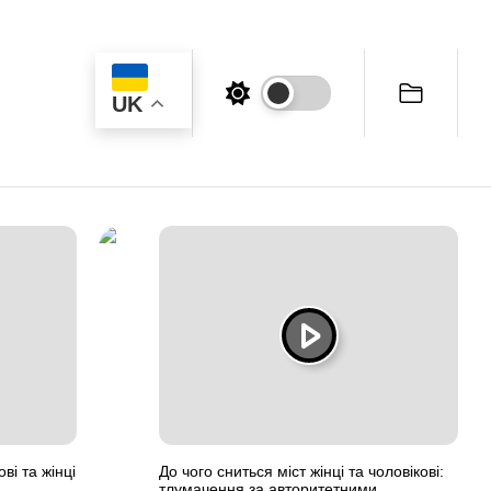
UK
ві та жінці
До чого сниться міст жінці та чоловікові:
тлумачення за авторитетними