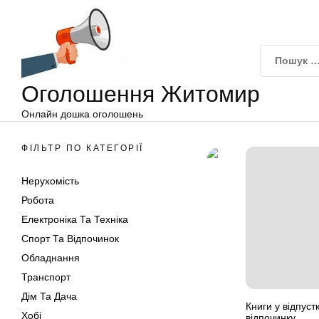
Оголошення
Перейти
Житомир
до
вмісту
Оголошення Житомир
Онлайн дошка оголошень
ФІЛЬТР ПО КАТЕГОРІЇ
Нерухомість
Робота
Електроніка Та Техніка
Спорт Та Відпочинок
Обладнання
Транспорт
Дім Та Дача
Книги у відпуст
Хобі
відпочинку