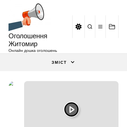
Оголошення
Перейти
Житомир
до
вмісту
Оголошення
Житомир
Онлайн дошка оголошень
ЗМІСТ