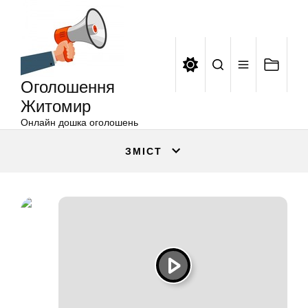
Оголошення
Перейти
Житомир
до
вмісту
Оголошення
Житомир
Онлайн дошка оголошень
ЗМІСТ