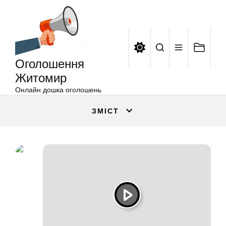
Оголошення
Перейти
Житомир
до
вмісту
Оголошення
Житомир
Онлайн дошка оголошень
ЗМІСТ