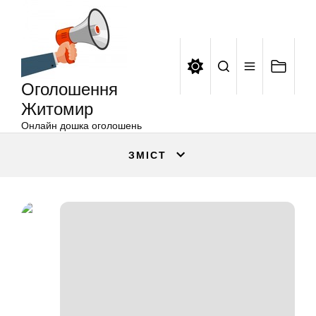
Оголошення
Перейти
Житомир
до
вмісту
Оголошення
Житомир
Онлайн дошка оголошень
ЗМІСТ