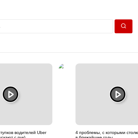
Пошук
тупков водителей Uber
4 проблемы, с которыми столк
ускают с рук)
в ближайшие годы