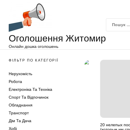
Оголошення
Перейти
Житомир
до
вмісту
Оголошення Житомир
Онлайн дошка оголошень
ФІЛЬТР ПО КАТЕГОРІЇ
Нерухомість
Робота
Електроніка Та Техніка
Спорт Та Відпочинок
Обладнання
Транспорт
Дім Та Дача
20 нелепых пос
Хобі
(которые им сп