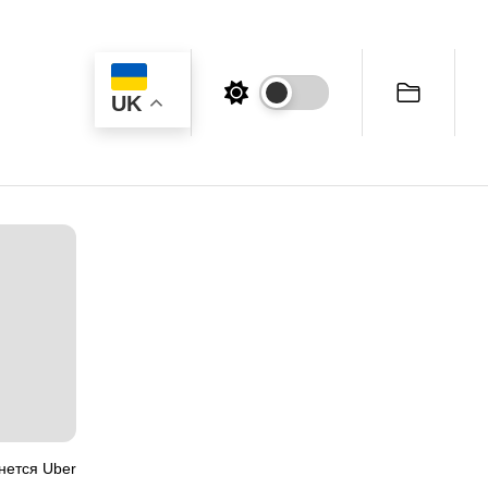
UK
нется Uber