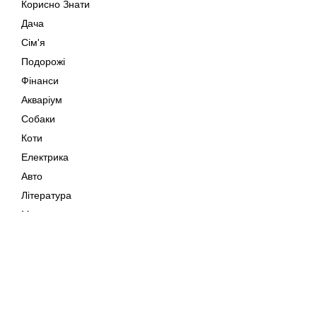
Корисно Знати
Дача
Сім'я
Подорожі
Фінанси
Акваріум
Собаки
Коти
Електрика
Авто
Література
Музика
Дозвілля
Кіно
Мапа сайту
Своїми Руками
Тварини
Авторське право © 202
Поради