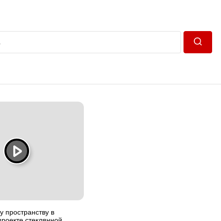
Пошук
 пространству в
роекте стеклянной