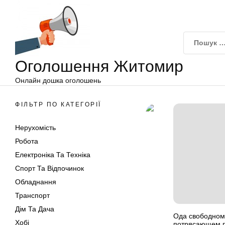
Оголошення
Перейти
Житомир
до
вмісту
Оголошення Житомир
Онлайн дошка оголошень
ФІЛЬТР ПО КАТЕГОРІЇ
Нерухомість
Робота
Електроніка Та Техніка
Спорт Та Відпочинок
Обладнання
Транспорт
Дім Та Дача
Ода свободному
Хобі
потрясающем п