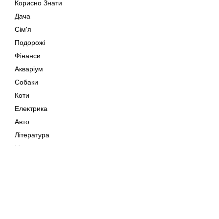
Корисно Знати
Дача
Сім'я
Подорожі
Фінанси
Акваріум
Собаки
Коти
Електрика
Авто
Література
Музика
Дозвілля
Кіно
Мапа сайту
Своїми Руками
Тварини
Авторське право © 202
Поради