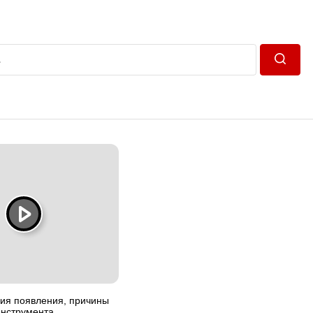
Пошук
рия появления, причины
инструмента