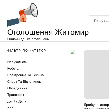
Оголошення
Перейти
Житомир
до
вмісту
Оголошення Житомир
Онлайн дошка оголошень
ФІЛЬТР ПО КАТЕГОРІЇ
Нерухомість
Робота
Електроніка Та Техніка
Спорт Та Відпочинок
Обладнання
Транспорт
Дім Та Дача
Sparky — исто
Хобі
популярности 