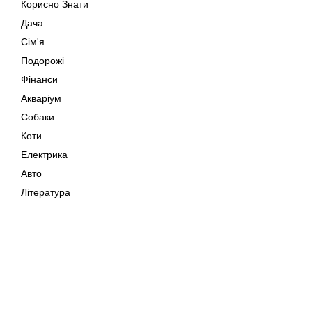
Корисно Знати
Дача
Сім'я
Подорожі
Фінанси
Акваріум
Собаки
Коти
Електрика
Авто
Література
Музика
Дозвілля
Кіно
Мапа сайту
Своїми Руками
Тварини
Авторське право © 202
Поради