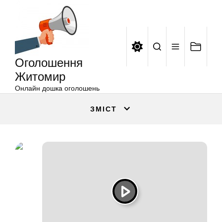
Оголошення
Перейти
Житомир
до
вмісту
Оголошення
Житомир
Онлайн дошка оголошень
ЗМІСТ