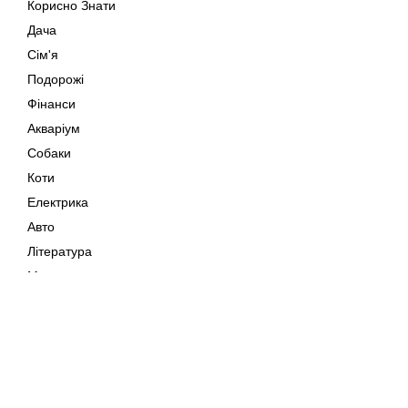
Корисно Знати
Дача
Сім'я
Подорожі
Фінанси
Акваріум
Собаки
Коти
Електрика
Авто
Література
Музика
Дозвілля
Кіно
Мапа сайту
Своїми Руками
Тварини
Авторське право © 202
Поради