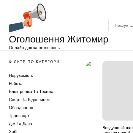
Оголошення
Перейти
Житомир
до
вмісту
Оголошення Житомир
Онлайн дошка оголошень
ФІЛЬТР ПО КАТЕГОРІЇ
Нерухомість
Робота
Електроніка Та Техніка
Спорт Та Відпочинок
Обладнання
Транспорт
Дім Та Дача
Воздушный шар
Хобі
удовольствия!