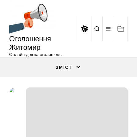
Оголошення
Перейти
Житомир
до
вмісту
Оголошення
Житомир
Онлайн дошка оголошень
ЗМІСТ