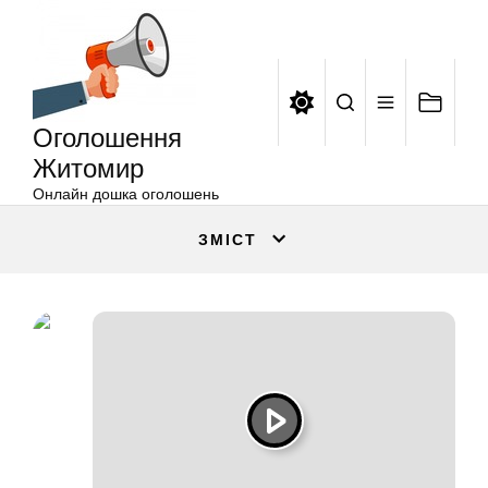
Оголошення
Перейти
Житомир
до
вмісту
Оголошення
Житомир
Онлайн дошка оголошень
ЗМІСТ