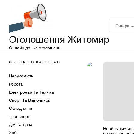
Оголошення
Перейти
Житомир
до
вмісту
Оголошення Житомир
Онлайн дошка оголошень
ФІЛЬТР ПО КАТЕГОРІЇ
Нерухомість
Робота
Електроніка Та Техніка
Спорт Та Відпочинок
Обладнання
Транспорт
Дім Та Дача
Необычные игр
Хобі
развивающие и