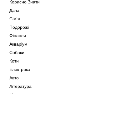
Корисно Знати
Дача
Сім'я
Подорожі
Фінанси
Акваріум
Собаки
Коти
Електрика
Авто
Література
Музика
Дозвілля
Кіно
Мапа сайту
Своїми Руками
Тварини
Авторське право © 202
Поради