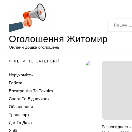
Оголошення
Перейти
Житомир
до
вмісту
Оголошення Житомир
Онлайн дошка оголошень
ФІЛЬТР ПО КАТЕГОРІЇ
Нерухомість
Робота
Електроніка Та Техніка
Спорт Та Відпочинок
Обладнання
Транспорт
Дім Та Дача
Разновидность 
Хобі