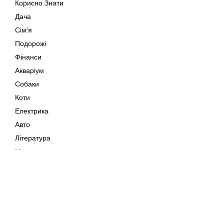
Корисно Знати
Дача
Сім'я
Подорожі
Фінанси
Акваріум
Собаки
Коти
Електрика
Авто
Література
Музика
Дозвілля
Кіно
Мапа сайту
Своїми Руками
Тварини
Авторське право © 202
Поради