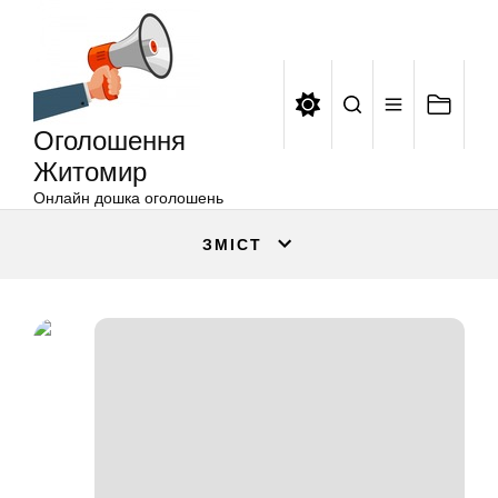
Оголошення
Перейти
Житомир
до
вмісту
Оголошення
Житомир
Онлайн дошка оголошень
ЗМІСТ