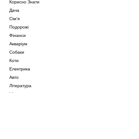
Корисно Знати
Дача
Сім'я
Подорожі
Фінанси
Акваріум
Собаки
Коти
Електрика
Авто
Література
Музика
Дозвілля
Кіно
Мапа сайту
Своїми Руками
Тварини
Авторське право © 202
Поради