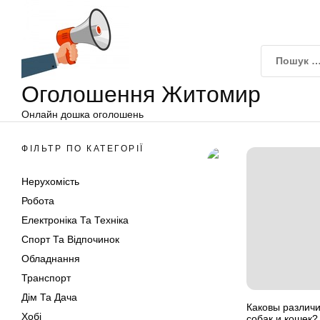
Оголошення
Перейти
Житомир
до
вмісту
Оголошення Житомир
Онлайн дошка оголошень
ФІЛЬТР ПО КАТЕГОРІЇ
Нерухомість
Робота
Електроніка Та Техніка
Спорт Та Відпочинок
Обладнання
Транспорт
Дім Та Дача
Каковы различ
Хобі
собак и кошек?