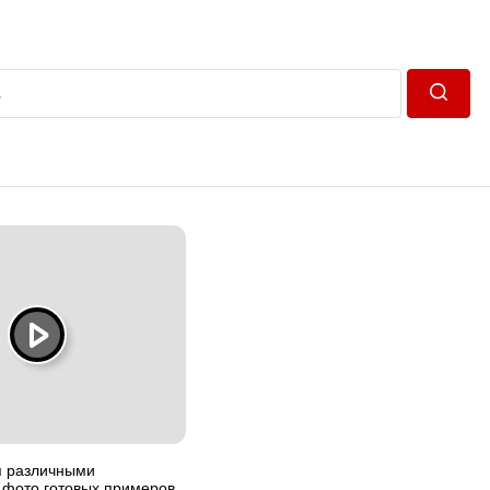
Пошук
я различными
 фото готовых примеров