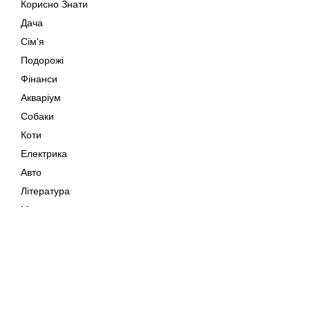
Корисно Знати
Дача
Сім'я
Подорожі
Фінанси
Акваріум
Собаки
Коти
Електрика
Авто
Література
Музика
Дозвілля
Кіно
Мапа сайту
Своїми Руками
Тварини
Авторське право © 202
Поради