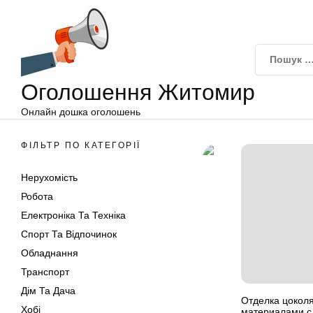
Оголошення
Перейти
Житомир
до
вмісту
Оголошення Житомир
Онлайн дошка оголошень
ФІЛЬТР ПО КАТЕГОРІЇ
Нерухомість
Робота
Електроніка Та Техніка
Спорт Та Відпочинок
Обладнання
Транспорт
Дім Та Дача
Отделка цокол
Хобі
материалами с