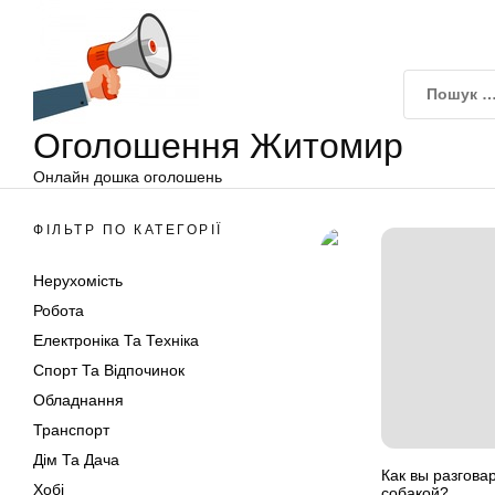
Оголошення
Перейти
Житомир
до
вмісту
Оголошення Житомир
Онлайн дошка оголошень
ФІЛЬТР ПО КАТЕГОРІЇ
Нерухомість
Робота
Електроніка Та Техніка
Спорт Та Відпочинок
Обладнання
Транспорт
Дім Та Дача
Как вы разгова
Хобі
собакой?