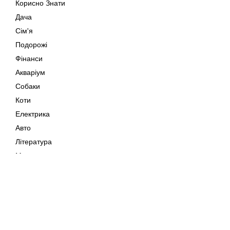
Корисно Знати
Дача
Сім'я
Подорожі
Фінанси
Акваріум
Собаки
Коти
Електрика
Авто
Література
Музика
Дозвілля
Кіно
Мапа сайту
Своїми Руками
Тварини
Авторське право © 202
Поради