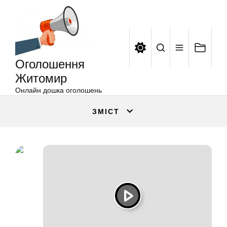
Оголошення
Перейти
Житомир
до
вмісту
Оголошення
Житомир
Онлайн дошка оголошень
ЗМІСТ