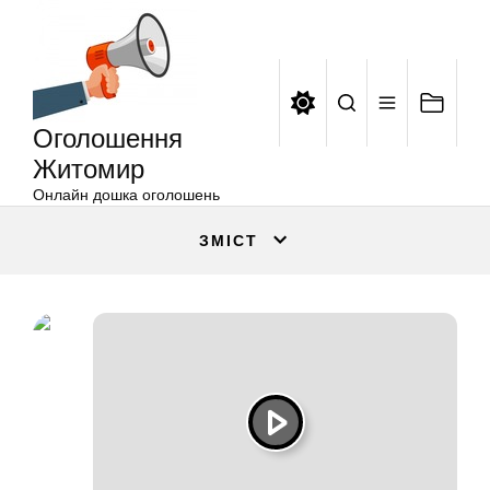
Оголошення
Перейти
Житомир
до
вмісту
Оголошення
Житомир
Онлайн дошка оголошень
ЗМІСТ