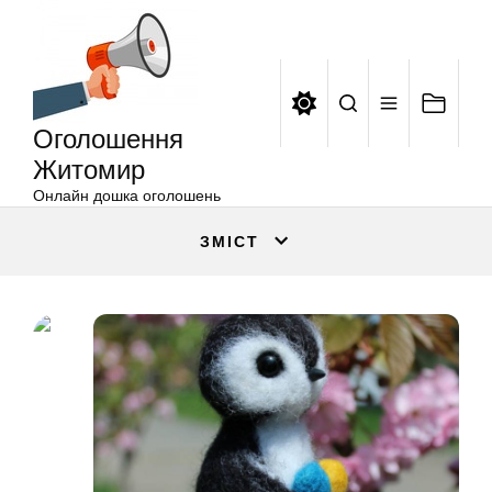
Оголошення
Перейти
Житомир
до
вмісту
Оголошення
Житомир
Онлайн дошка оголошень
ЗМІСТ