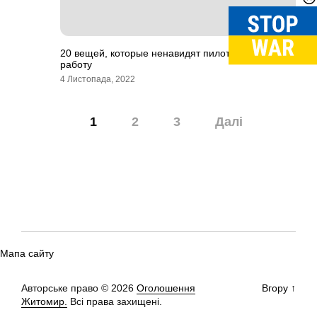
20 вещей, которые ненавидят пилоты за свою
работу
4 Листопада, 2022
Навігація
1
2
3
Далі
записів
Мапа сайту
Авторське право © 2026
Оголошення
Вгору
↑
Житомир.
Всі права захищені.