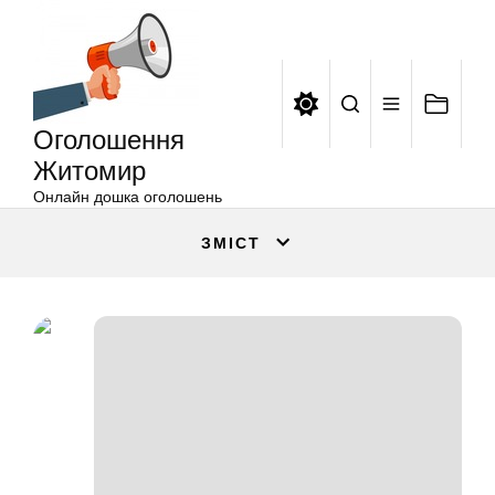
Оголошення
Перейти
Житомир
до
вмісту
Оголошення
Житомир
Онлайн дошка оголошень
ЗМІСТ