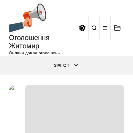
Оголошення
Перейти
Житомир
до
вмісту
Оголошення
Житомир
Онлайн дошка оголошень
ЗМІСТ