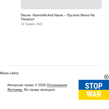
Песня: HammAli And Navai – Пустите Меня На
Танцпол
19 Травня, 2022
Мапа сайту
Авторське право © 2026
Оголошення
Вгору
↑
Житомир.
Всі права захищені.