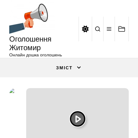
Оголошення
Перейти
Житомир
до
вмісту
Оголошення
Житомир
Онлайн дошка оголошень
ЗМІСТ