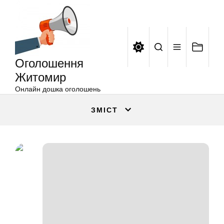
Оголошення
Перейти
Житомир
до
вмісту
Оголошення
Житомир
Онлайн дошка оголошень
ЗМІСТ