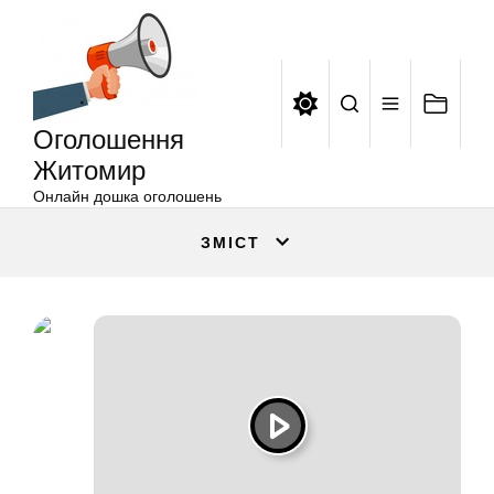
Оголошення
Перейти
Житомир
до
вмісту
Оголошення
Житомир
Онлайн дошка оголошень
ЗМІСТ