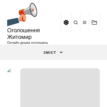
Оголошення
Перейти
Житомир
до
вмісту
Оголошення
Житомир
Онлайн дошка оголошень
ЗМІСТ