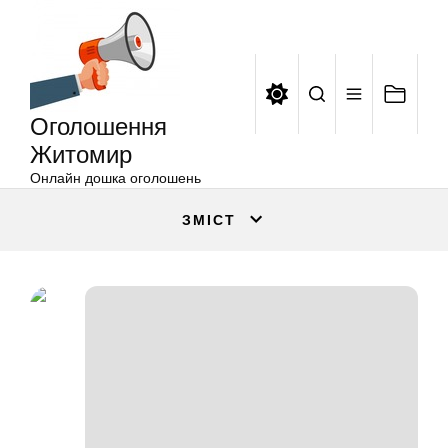
Оголошення
Перейти
Житомир
до
вмісту
Оголошення
Житомир
Онлайн дошка оголошень
ЗМІСТ