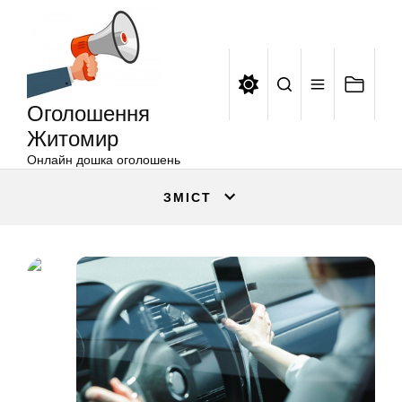
Оголошення
Перейти
Житомир
до
вмісту
Оголошення
Житомир
Онлайн дошка оголошень
ЗМІСТ