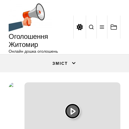
Оголошення
Перейти
Житомир
до
вмісту
Оголошення
Житомир
Онлайн дошка оголошень
ЗМІСТ