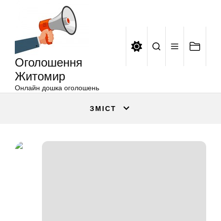
Оголошення
Перейти
Житомир
до
вмісту
Оголошення
Житомир
Онлайн дошка оголошень
ЗМІСТ