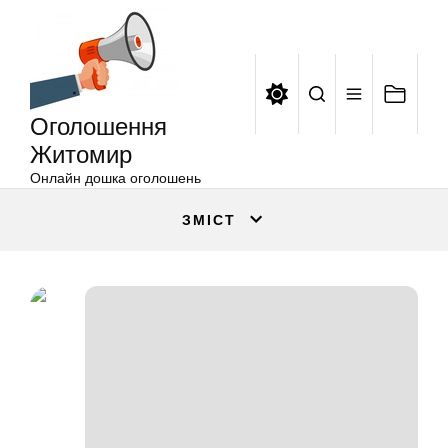
Оголошення
Перейти
Житомир
до
вмісту
Оголошення
Житомир
Онлайн дошка оголошень
ЗМІСТ