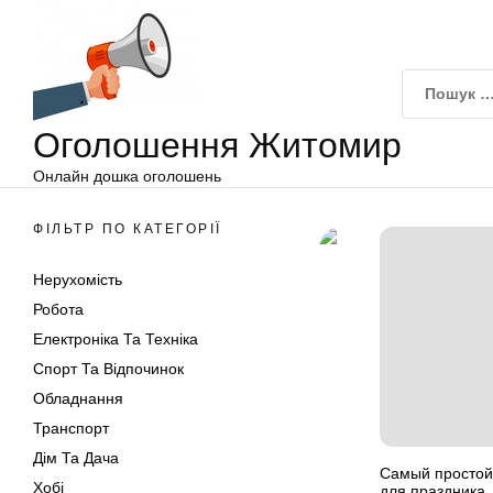
Оголошення
Перейти
Житомир
до
вмісту
Оголошення Житомир
Онлайн дошка оголошень
ФІЛЬТР ПО КАТЕГОРІЇ
Нерухомість
Робота
Електроніка Та Техніка
Спорт Та Відпочинок
Обладнання
Транспорт
Дім Та Дача
Самый простой 
Хобі
для праздника