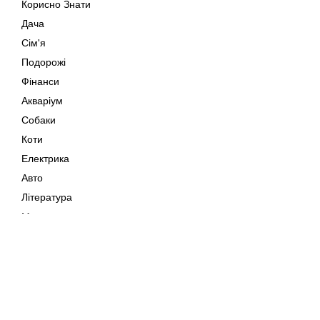
Корисно Знати
Дача
Сім'я
Подорожі
Фінанси
Акваріум
Собаки
Коти
Електрика
Авто
Література
Музика
Дозвілля
Кіно
Мапа сайту
Своїми Руками
Тварини
Авторське право © 202
Поради