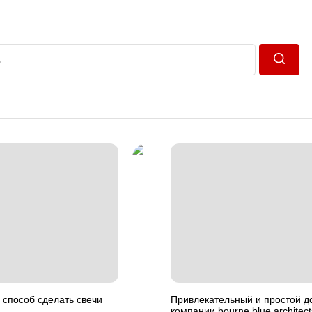
Пошук
способ сделать свечи
Привлекательный и простой д
компании bourne blue architec