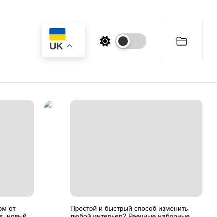
UK
ом от
Простой и быстрый способ изменить
ts, новый
любой интерьер? Реечные наборные