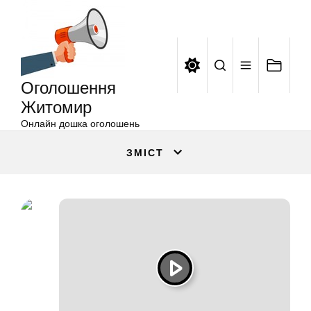
Оголошення
Перейти
Житомир
до
вмісту
Оголошення
Житомир
Онлайн дошка оголошень
ЗМІСТ