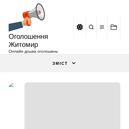
Оголошення
Перейти
Житомир
до
вмісту
Оголошення
Житомир
Онлайн дошка оголошень
ЗМІСТ