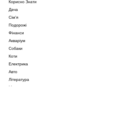
Корисно Знати
Дача
Сім'я
Подорожі
Фінанси
Акваріум
Собаки
Коти
Електрика
Авто
Література
Музика
Дозвілля
Кіно
Мапа сайту
Своїми Руками
Тварини
Авторське право © 202
Поради