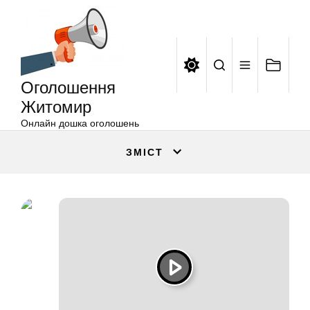
Оголошення
Перейти
Житомир
до
вмісту
Оголошення
Житомир
Онлайн дошка оголошень
ЗМІСТ