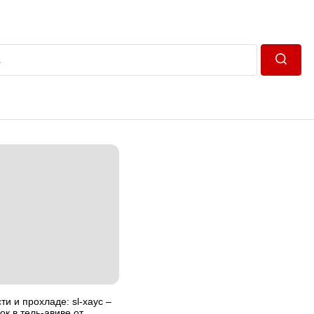
Пошук
ти и прохладе: sl-хаус –
ок в тель-авиве от