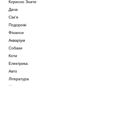
Корисно Знати
Дача
Сім'я
Подорожі
Фінанси
Акваріум
Собаки
Коти
Електрика
Авто
Література
Музика
Дозвілля
Кіно
Мапа сайту
Своїми Руками
Тварини
Авторське право © 202
Поради