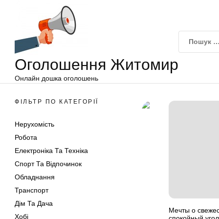
Оголошення
Перейти
Житомир
до
вмісту
Оголошення Житомир
Онлайн дошка оголошень
ФІЛЬТР ПО КАТЕГОРІЇ
Нерухомість
Робота
Електроніка Та Техніка
Спорт Та Відпочинок
Обладнання
Транспорт
Дім Та Дача
Мечты о свежес
Хобі
спокойный угол