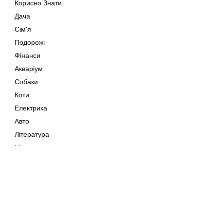
Корисно Знати
Дача
Сім'я
Подорожі
Фінанси
Акваріум
Собаки
Коти
Електрика
Авто
Література
Музика
Дозвілля
Кіно
Мапа сайту
Своїми Руками
Тварини
Авторське право © 202
Поради