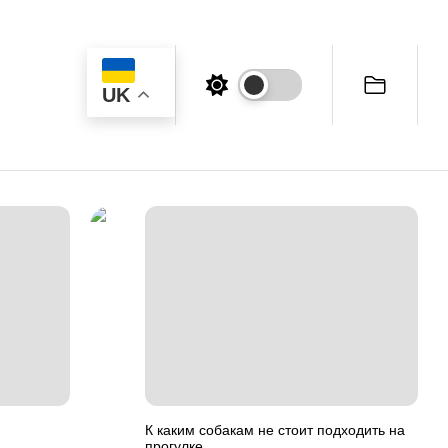
UK
К каким собакам не стоит подходить на
прогулке