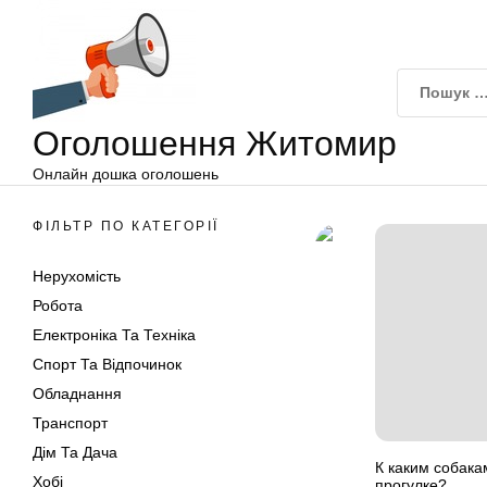
Оголошення
Перейти
Житомир
до
вмісту
Оголошення Житомир
Онлайн дошка оголошень
ФІЛЬТР ПО КАТЕГОРІЇ
Нерухомість
Робота
Електроніка Та Техніка
Спорт Та Відпочинок
Обладнання
Транспорт
Дім Та Дача
К каким собака
Хобі
прогулке?