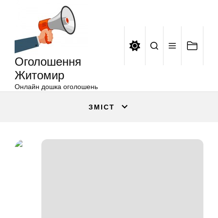
Оголошення
Перейти
Житомир
до
вмісту
Оголошення
Житомир
Онлайн дошка оголошень
ЗМІСТ