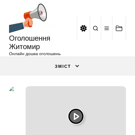
Оголошення
Перейти
Житомир
до
вмісту
Оголошення
Житомир
Онлайн дошка оголошень
ЗМІСТ