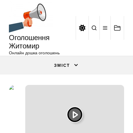
Оголошення
Перейти
Житомир
до
вмісту
Оголошення
Житомир
Онлайн дошка оголошень
ЗМІСТ