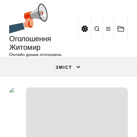
Оголошення
Перейти
Житомир
до
вмісту
Оголошення
Житомир
Онлайн дошка оголошень
ЗМІСТ