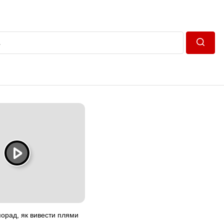
Пошук
орад, як вивести плями