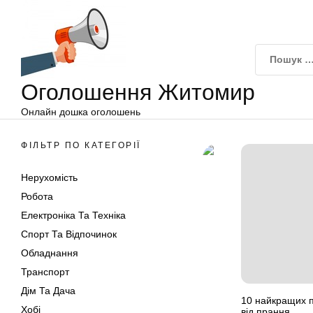
Оголошення
Перейти
Житомир
до
вмісту
Оголошення Житомир
Онлайн дошка оголошень
ФІЛЬТР ПО КАТЕГОРІЇ
Нерухомість
Робота
Електроніка Та Техніка
Спорт Та Відпочинок
Обладнання
Транспорт
Дім Та Дача
10 найкращих п
Хобі
від прання