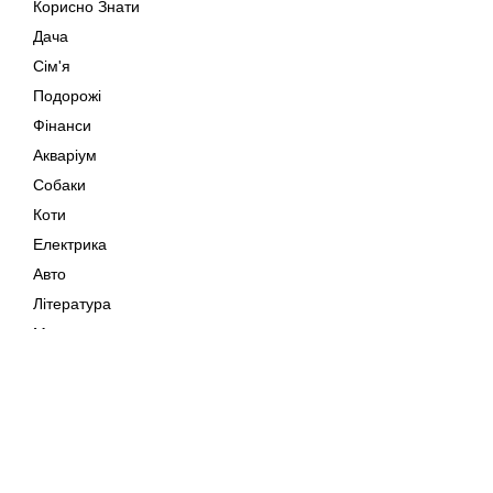
Корисно Знати
Дача
Сім'я
Подорожі
Фінанси
Акваріум
Собаки
Коти
Електрика
Авто
Література
Музика
Дозвілля
Кіно
Мапа сайту
Своїми Руками
Тварини
Авторське право © 202
Поради