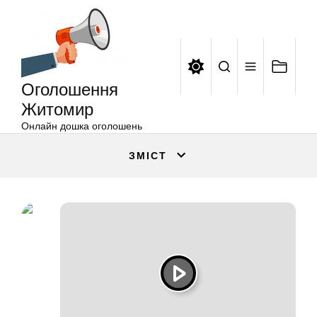
Оголошення
Перейти
Житомир
до
вмісту
Оголошення
Житомир
Онлайн дошка оголошень
ЗМІСТ