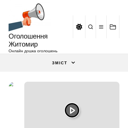
Оголошення
Перейти
Житомир
до
вмісту
Оголошення
Житомир
Онлайн дошка оголошень
ЗМІСТ