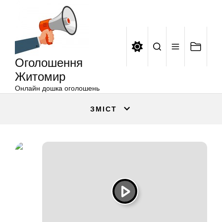
Оголошення
Перейти
Житомир
до
вмісту
Оголошення
Житомир
Онлайн дошка оголошень
ЗМІСТ